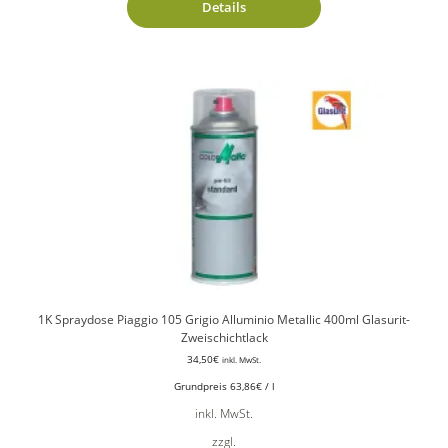
Details
1K Spraydose Piaggio 105 Grigio Alluminio Metallic 400ml Glasurit-
Zweischichtlack
34,50
€
inkl. MwSt.
Grundpreis
63,86
€
/
l
inkl. MwSt.
zzgl.