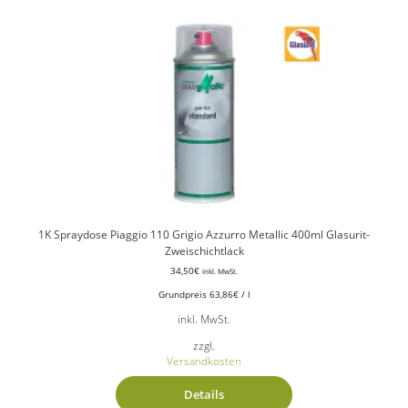
1K Spraydose Piaggio 110 Grigio Azzurro Metallic 400ml Glasurit-
Zweischichtlack
34,50
€
inkl. MwSt.
Grundpreis
63,86
€
/
l
inkl. MwSt.
zzgl.
Versandkosten
Details