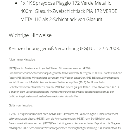
1x 1K Spraydose Piaggio 172 Verde Metallic
400ml Glasurit-Zweischichtlack PIA 172 VERDE
METALLIC als 2-Schichtlack von Glasurit
Wichtige Hinweise
Kennzeichnung gemäß Verordnung (EG) Nr. 1272/2008:
Allgemeine Hinweise:
(P271) Nur im Freien oder in gut belüfteten Räumen verwenden. (P280)
Schutzhandschuhe/Schutzkleidung/Augenschutz/Gesichtsschutz tragen. (P305) Bei Kontakt mit den
Augen:(P351) Einige Minuten lang behutsam mit Wasser ausspülen. (P338) Eventuell vorhandene
Kontaktlinsen nach Möglichkeit entfernen. Weiter Ausspülen. (P312) Bei Unwohlsein
Giftinformationszentrum/Arzt anrufen. (P403) An einem gut gelüfteten Ort aufbewahren. (P233)
Behälter dicht verschlossen halten. (P501) Entsorgung des Inhalts/des Behälters gemäß den
örtlichen/regionalen/nationalen/internationalen Vorschriften.
Gefahrenhinweise:
(H226) Flüssigkeit und Dampf entzündbar. (H315) Verursacht Hautreizungen. (H319) Verursacht
schwere Augenreizung. (H335) Kann die Atemwege reizen. (H336) Kann Schläfrigkeit und
Benommenheit verursachen. (H373) Kann bei längerer oder wiederholter Exposition die Organe
schädigen.(H412) Schädlich für Wasserorganismen mit langfristiger Wirkung. (EUH208) Enthält $$.