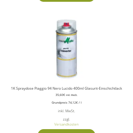
1K Spraydose Piaggio 94 Nero Lucido 400ml Glasurit-Einschichtlack
35,60
€
inkl. MwSt.
Grundpreis
74,12
€
/
l
inkl. MwSt.
zzgl.
Versandkosten