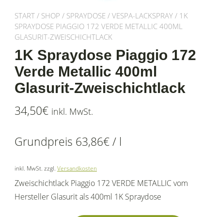
START
/
SHOP
/
SPRAYDOSE
/
VESPA-LACKSPRAY
/ 1K
SPRAYDOSE PIAGGIO 172 VERDE METALLIC 400ML
GLASURIT-ZWEISCHICHTLACK
1K Spraydose Piaggio 172
Verde Metallic 400ml
Glasurit-Zweischichtlack
34,50
€
inkl. MwSt.
Grundpreis
63,86
€
/
l
inkl. MwSt.
zzgl.
Versandkosten
Zweischichtlack Piaggio 172 VERDE METALLIC vom
Hersteller Glasurit als 400ml 1K Spraydose