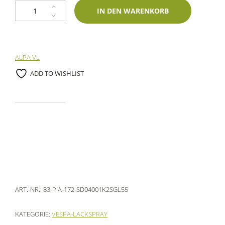
1K Spraydose Piaggio 172 Verde Metallic 400ml Glasurit-Zweischichtlac
IN DEN WARENKORB
ALPA VL
ADD TO WISHLIST
ART.-NR.:
83-PIA-172-SD04001K2SGL55
KATEGORIE:
VESPA-LACKSPRAY