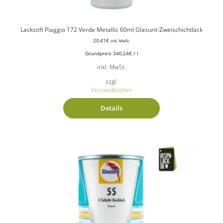
Lackstift Piaggio 172 Verde Metallic 60ml Glasurit-Zweischichtlack
20,41
€
inkl. MwSt.
Grundpreis
340,24
€
/
l
inkl. MwSt.
zzgl.
Versandkosten
Details