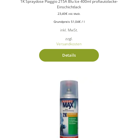
1K Spraydose Piaggio 215A Blu Ice 400ml profiautolacke-
Einschichtlack
23,40
€
inkl. MwSt.
Grundpreis
51,04
€
/
l
inkl. MwSt.
zzgl.
Versandkosten
Details