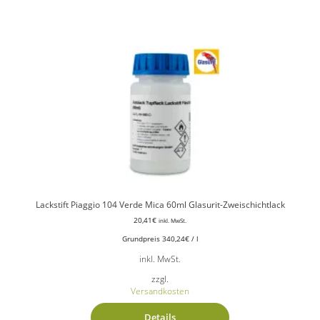
Lackstift Piaggio 104 Verde Mica 60ml Glasurit-Zweischichtlack
20,41
€
inkl. MwSt.
Grundpreis
340,24
€
/
l
inkl. MwSt.
zzgl.
Versandkosten
Details