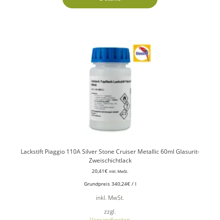
Lackstift Piaggio 110A Silver Stone Cruiser Metallic 60ml Glasurit-
Zweischichtlack
20,41
€
inkl. MwSt.
Grundpreis
340,24
€
/
l
inkl. MwSt.
zzgl.
Versandkosten