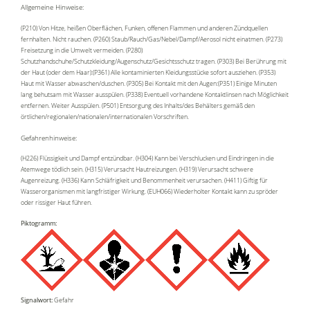
Allgemeine Hinweise:
(P210) Von Hitze, heißen Oberflächen, Funken, offenen Flammen und anderen Zündquellen
fernhalten. Nicht rauchen. (P260) Staub/Rauch/Gas/Nebel/Dampf/Aerosol nicht einatmen. (P273)
Freisetzung in die Umwelt vermeiden. (P280)
Schutzhandschuhe/Schutzkleidung/Augenschutz/Gesichtsschutz tragen. (P303) Bei Berührung mit
der Haut (oder dem Haar):(P361) Alle kontaminierten Kleidungsstücke sofort ausziehen. (P353)
Haut mit Wasser abwaschen/duschen. (P305) Bei Kontakt mit den Augen:(P351) Einige Minuten
lang behutsam mit Wasser ausspülen. (P338) Eventuell vorhandene Kontaktlinsen nach Möglichkeit
entfernen. Weiter Ausspülen. (P501) Entsorgung des Inhalts/des Behälters gemäß den
örtlichen/regionalen/nationalen/internationalen Vorschriften.
Gefahrenhinweise:
(H226) Flüssigkeit und Dampf entzündbar. (H304) Kann bei Verschlucken und Eindringen in die
Atemwege tödlich sein. (H315) Verursacht Hautreizungen. (H319) Verursacht schwere
Augenreizung. (H336) Kann Schläfrigkeit und Benommenheit verursachen. (H411) Giftig für
Wasserorganismen mit langfristiger Wirkung. (EUH066) Wiederholter Kontakt kann zu spröder
oder rissiger Haut führen.
Piktogramm:
Signalwort:
Gefahr