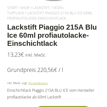
START
/
SHOP
/
LACKSTIFT
/
VESPA-
TUPFLACK
/ LACKSTIFT PIAGGIO 215A BLU ICE 60ML
PROFIAUTOLACKE-EINSCHICHTLACK
Lackstift Piaggio 215A Blu
Ice 60ml profiautolacke-
Einschichtlack
13,23
€
inkl. MwSt.
Grundpreis
220,56
€
/
l
inkl. MwSt.
zzgl.
Versandkosten
Einschichtlack Piaggio 215A BLU ICE vom Hersteller
profiautolacke als 60ml Lackstift