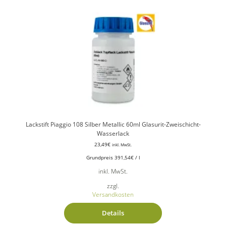
Lackstift Piaggio 108 Silber Metallic 60ml Glasurit-Zweischicht-
Wasserlack
23,49
€
inkl. MwSt.
Grundpreis
391,54
€
/
l
inkl. MwSt.
zzgl.
Versandkosten
Details