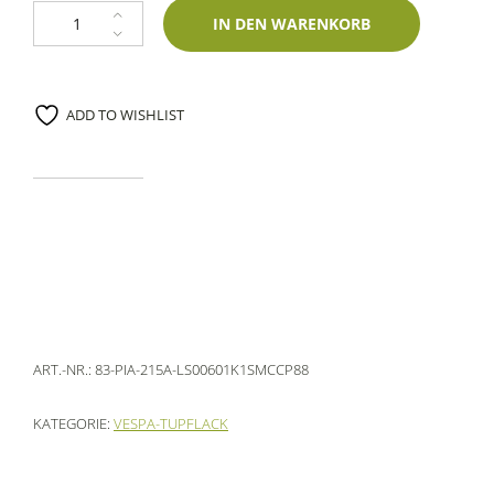
Lackstift Piaggio 215A Blu Ice 60ml profiautolacke-Einschichtlack Menge
IN DEN WARENKORB
ADD TO WISHLIST
ART.-NR.:
83-PIA-215A-LS00601K1SMCCP88
KATEGORIE:
VESPA-TUPFLACK