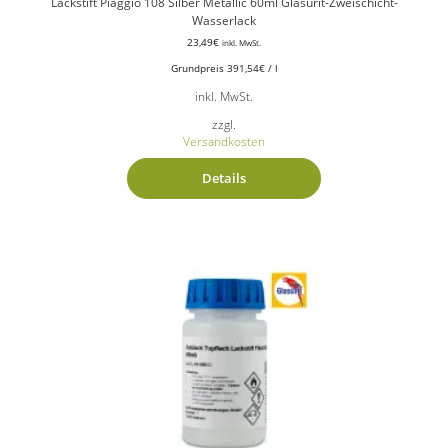
Lackstift Piaggio 108 Silber Metallic 60ml Glasurit-Zweischicht-
Wasserlack
23,49
€
inkl. MwSt.
Grundpreis
391,54
€
/
l
inkl. MwSt.
zzgl.
Versandkosten
Details