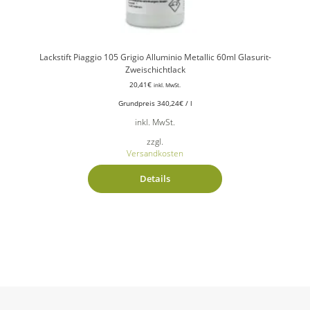
Lackstift Piaggio 105 Grigio Alluminio Metallic 60ml Glasurit-
Zweischichtlack
20,41
€
inkl. MwSt.
Grundpreis
340,24
€
/
l
inkl. MwSt.
zzgl.
Versandkosten
Details