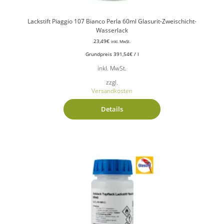
Lackstift Piaggio 107 Bianco Perla 60ml Glasurit-Zweischicht-
Wasserlack
23,49
€
inkl. MwSt.
Grundpreis
391,54
€
/
l
inkl. MwSt.
zzgl.
Versandkosten
Details