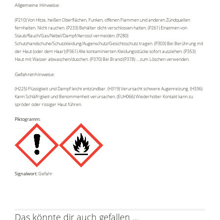
Allgemeine Hinweise:
(P210) Von Hitze, heißen Oberflächen, Funken, offenen Flammen und anderen Zündquellen
fernhalten. Nicht rauchen. (P233) Behälter dicht verschlossen halten. (P261) Einatmen von
Staub/Rauch/Gas/Nebel/Dampf/Aerosol vermeiden. (P280)
Schutzhandschuhe/Schutzkleidung/Augenschutz/Gesichtsschutz tragen. (P303) Bei Berührung mit
der Haut (oder dem Haar):(P361) Alle kontaminierten Kleidungsstücke sofort ausziehen. (P353)
Haut mit Wasser abwaschen/duschen. (P370) Bei Brand:(P378) … zum Löschen verwenden.
Gefahrenhinweise:
(H225) Flüssigkeit und Dampf leicht entzündbar. (H319) Verursacht schwere Augenreizung. (H336)
Kann Schläfrigkeit und Benommenheit verursachen. (EUH066) Wiederholter Kontakt kann zu
spröder oder rissiger Haut führen.
Piktogramm:
Signalwort:
Gefahr
Das könnte dir auch gefallen …