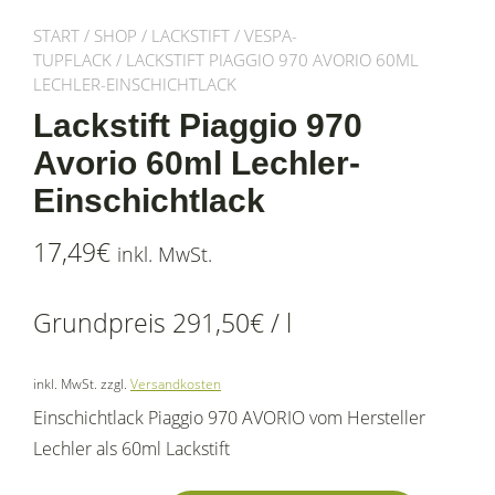
START
/
SHOP
/
LACKSTIFT
/
VESPA-
TUPFLACK
/ LACKSTIFT PIAGGIO 970 AVORIO 60ML
LECHLER-EINSCHICHTLACK
Lackstift Piaggio 970
Avorio 60ml Lechler-
Einschichtlack
17,49
€
inkl. MwSt.
Grundpreis
291,50
€
/
l
inkl. MwSt.
zzgl.
Versandkosten
Einschichtlack Piaggio 970 AVORIO vom Hersteller
Lechler als 60ml Lackstift