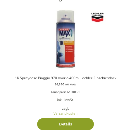
1K Spraydose Piaggio 970 Avorio 400ml Lechler-Einschichtlack
26,99
€
inkl. MwSt.
Grundpreis
61,30
€
/
l
inkl. MwSt.
zzgl.
Versandkosten
Details