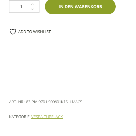
Lackstift Piaggio 970 Avorio 60ml Lechler-Einschichtlack Menge
IN DEN WARENKORB
ADD TO WISHLIST
ART.-NR.:
83-PIA-970-LS00601K1SLLMAC5
KATEGORIE:
VESPA-TUPFLACK