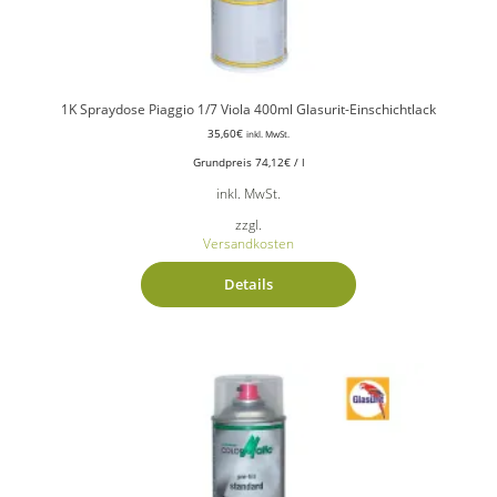
1K Spraydose Piaggio 1/7 Viola 400ml Glasurit-Einschichtlack
35,60
€
inkl. MwSt.
Grundpreis
74,12
€
/
l
inkl. MwSt.
zzgl.
Versandkosten
Details