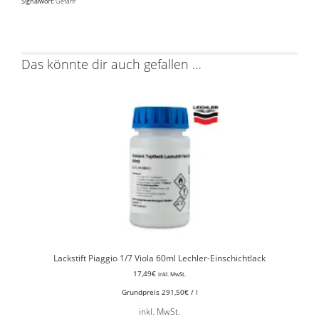
Signalwort:
Gefahr
Das könnte dir auch gefallen …
Lackstift Piaggio 1/7 Viola 60ml Lechler-Einschichtlack
17,49
€
inkl. MwSt.
Grundpreis
291,50
€
/
l
inkl. MwSt.