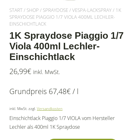
START
/
SHOP
/
SPRAYDOSE
/
VESPA-LACKSPRAY
/ 1K
SPRAYDOSE PIAGGIO 1/7 VIOLA 400ML LECHLER-
EINSCHICHTLACK
1K Spraydose Piaggio 1/7
Viola 400ml Lechler-
Einschichtlack
26,99
€
inkl. MwSt.
Grundpreis
67,48
€
/
l
inkl. MwSt.
zzgl.
Versandkosten
Einschichtlack Piaggio 1/7 VIOLA vom Hersteller
Lechler als 400ml 1K Spraydose