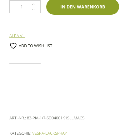
1K Spraydose Piaggio 1/7 Viola 400ml Lechler-Einschichtlack Menge
IN DEN WARENKORB
ALPA VL
ADD TO WISHLIST
ART.-NR.:
83-PIA-1/7-SD04001K1SLLMAC5
KATEGORIE:
VESPA-LACKSPRAY