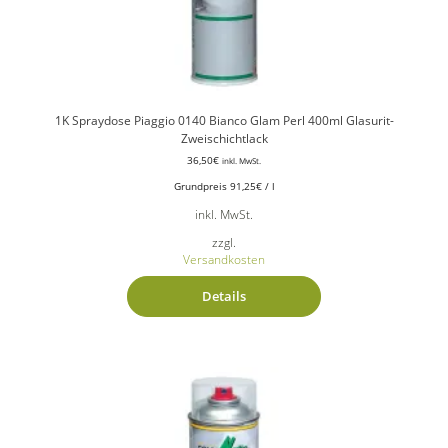
1K Spraydose Piaggio 0140 Bianco Glam Perl 400ml Glasurit-
Zweischichtlack
36,50
€
inkl. MwSt.
Grundpreis
91,25
€
/
l
inkl. MwSt.
zzgl.
Versandkosten
Details