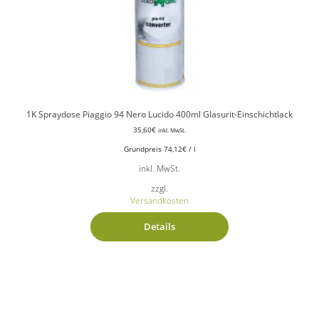
1K Spraydose Piaggio 94 Nero Lucido 400ml Glasurit-Einschichtlack
35,60
€
inkl. MwSt.
Grundpreis
74,12
€
/
l
inkl. MwSt.
zzgl.
Versandkosten
Details