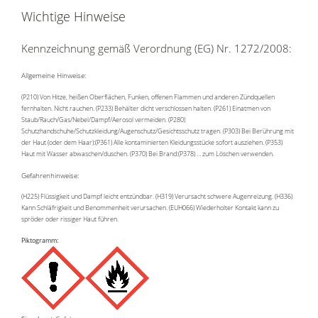
Wichtige Hinweise
Kennzeichnung gemäß Verordnung (EG) Nr. 1272/2008:
Allgemeine Hinweise:
(P210) Von Hitze, heißen Oberflächen, Funken, offenen Flammen und anderen Zündquellen
fernhalten. Nicht rauchen. (P233) Behälter dicht verschlossen halten. (P261) Einatmen von
Staub/Rauch/Gas/Nebel/Dampf/Aerosol vermeiden. (P280)
Schutzhandschuhe/Schutzkleidung/Augenschutz/Gesichtsschutz tragen. (P303) Bei Berührung mit
der Haut (oder dem Haar):(P361) Alle kontaminierten Kleidungsstücke sofort ausziehen. (P353)
Haut mit Wasser abwaschen/duschen. (P370) Bei Brand:(P378) … zum Löschen verwenden.
Gefahrenhinweise:
(H225) Flüssigkeit und Dampf leicht entzündbar. (H319) Verursacht schwere Augenreizung. (H336)
Kann Schläfrigkeit und Benommenheit verursachen. (EUH066) Wiederholter Kontakt kann zu
spröder oder rissiger Haut führen.
Piktogramm: