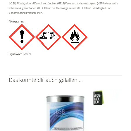
(H226) Flüssigkeit und Dampf entzündbar. (H315) Verursacht Hautreizungen. (H318) Verursacht
schwere Augenschäden. (H335) Kann die Atemwege reizen. (H336) Kann Schläfrigkeit und
Benommenheit verursachen.
Piktogramm:
Signalwort:
Gefahr
Das könnte dir auch gefallen …