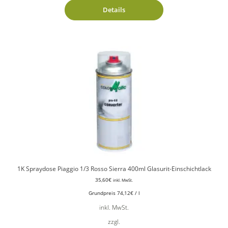
Details
1K Spraydose Piaggio 1/3 Rosso Sierra 400ml Glasurit-Einschichtlack
35,60
€
inkl. MwSt.
Grundpreis
74,12
€
/
l
inkl. MwSt.
zzgl.