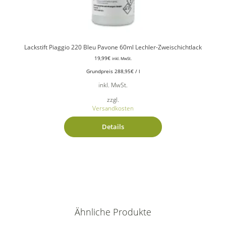
Lackstift Piaggio 220 Bleu Pavone 60ml Lechler-Zweischichtlack
19,99
€
inkl. MwSt.
Grundpreis
288,95
€
/
l
inkl. MwSt.
zzgl.
Versandkosten
Details
Ähnliche Produkte