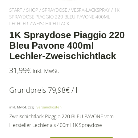
START
/
SHOP
/
SPRAYDOSE
/
VESPA-LACKSPRAY
/ 1K
SPRAYDOSE PIAGGIO 220 BLEU PAVONE 400ML
LECHLER-ZWEISCHICHTLACK
1K Spraydose Piaggio 220
Bleu Pavone 400ml
Lechler-Zweischichtlack
31,99
€
inkl. MwSt.
Grundpreis
79,98
€
/
l
inkl. MwSt.
zzgl.
Versandkosten
Zweischichtlack Piaggio 220 BLEU PAVONE vom
Hersteller Lechler als 400ml 1K Spraydose