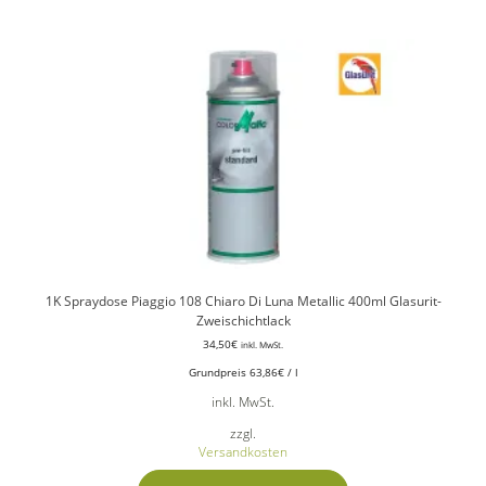
1K Spraydose Piaggio 108 Chiaro Di Luna Metallic 400ml Glasurit-
Zweischichtlack
34,50
€
inkl. MwSt.
Grundpreis
63,86
€
/
l
inkl. MwSt.
zzgl.
Versandkosten