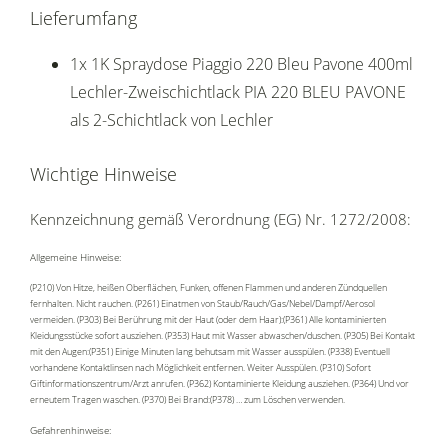
Lieferumfang
1x 1K Spraydose Piaggio 220 Bleu Pavone 400ml
Lechler-Zweischichtlack PIA 220 BLEU PAVONE
als 2-Schichtlack von Lechler
Wichtige Hinweise
Kennzeichnung gemäß Verordnung (EG) Nr. 1272/2008:
Allgemeine Hinweise:
(P210) Von Hitze, heißen Oberflächen, Funken, offenen Flammen und anderen Zündquellen
fernhalten. Nicht rauchen. (P261) Einatmen von Staub/Rauch/Gas/Nebel/Dampf/Aerosol
vermeiden. (P303) Bei Berührung mit der Haut (oder dem Haar):(P361) Alle kontaminierten
Kleidungsstücke sofort ausziehen. (P353) Haut mit Wasser abwaschen/duschen. (P305) Bei Kontakt
mit den Augen:(P351) Einige Minuten lang behutsam mit Wasser ausspülen. (P338) Eventuell
vorhandene Kontaktlinsen nach Möglichkeit entfernen. Weiter Ausspülen. (P310) Sofort
Giftinformationszentrum/Arzt anrufen. (P362) Kontaminierte Kleidung ausziehen. (P364) Und vor
erneutem Tragen waschen. (P370) Bei Brand:(P378) … zum Löschen verwenden.
Gefahrenhinweise: