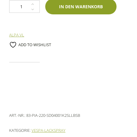
1K Spraydose Piaggio 220 Bleu Pavone 400ml Lechler-Zweischichtlack 
IN DEN WARENKORB
ALPA VL
ADD TO WISHLIST
ART.-NR.:
83-PIA-220-SD04001K2SLLBSB
KATEGORIE:
VESPA-LACKSPRAY