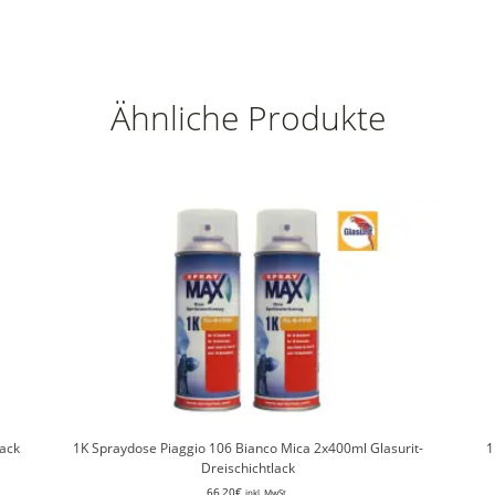
Ähnliche Produkte
lack
1K Spraydose Piaggio 106 Bianco Mica 2x400ml Glasurit-
1
Dreischichtlack
66,20
€
inkl. MwSt.