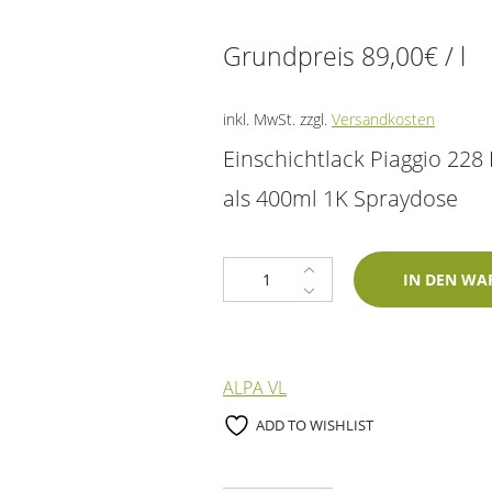
Grundpreis
89,00
€
/
l
inkl. MwSt.
zzgl.
Versandkosten
Einschichtlack Piaggio 228
als 400ml 1K Spraydose
1K Spraydose Piaggio 228 Blu Jean
IN DEN WA
ALPA VL
ADD TO WISHLIST