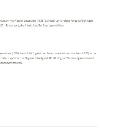
ehutsam mit Wasser ausspülen. (P338) Eventuell vorhandene Kontaktlinsen nach
(P501) Entsorgung des Inhalts/des Behälters gemäß den
ge reizen. (H336) Kann Schläfrigkeit und Benommenheit verursachen. (H350) Kann
rholter Exposition die Organe schädigen.(H411) Giftig für Wasserorganismen mit
tionen hervorrufen.