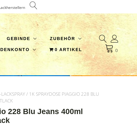
Lackherstellern
GEBINDE
ZUBEHÖR
NDENKONTO
0 ARTIKEL
0
-LACKSPRAY
/ 1K SPRAYDOSE PIAGGIO 228 BLU
HTLACK
io 228 Blu Jeans 400ml
ack