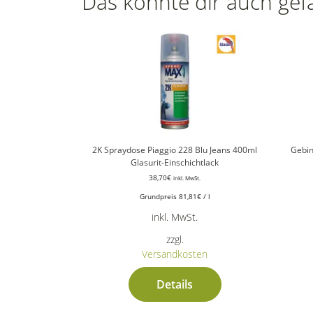
Das könnte dir auch gef
2K Spraydose Piaggio 228 Blu Jeans 400ml
Gebin
Glasurit-Einschichtlack
38,70
€
inkl. MwSt.
Grundpreis
81,81
€
/
l
inkl. MwSt.
zzgl.
Versandkosten
Details