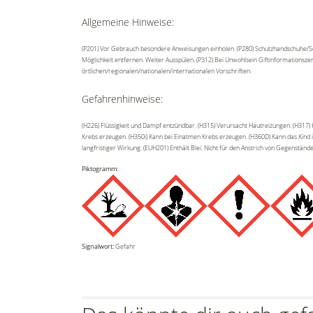
Allgemeine Hinweise:
(P201) Vor Gebrauch besondere Anweisungen einholen. (P280) Schutzhandschuhe/Sch
Möglichkeit entfernen. Weiter Ausspülen. (P312) Bei Unwohlsein Giftinformationsze
örtlichen/regionalen/nationalen/internationalen Vorschriften.
Gefahrenhinweise:
(H226) Flüssigkeit und Dampf entzündbar. (H315) Verursacht Hautreizungen. (H317
Krebs erzeugen. (H350i) Kann bei Einatmen Krebs erzeugen. (H360D) Kann das Kind i
langfristiger Wirkung. (EUH201) Enthält Blei. Nicht für den Anstrich von Gegenstän
Piktogramm:
Signalwort:
Gefahr