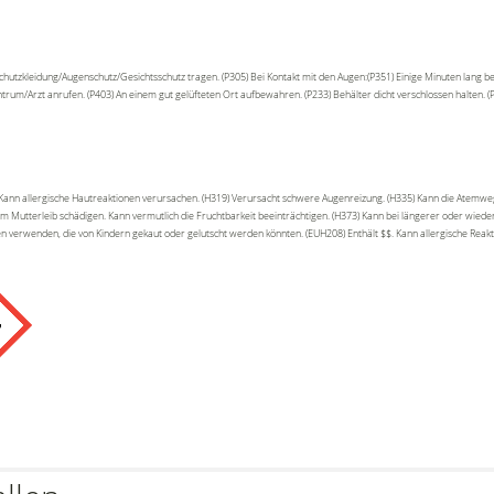
utzkleidung/Augenschutz/Gesichtsschutz tragen. (P305) Bei Kontakt mit den Augen:(P351) Einige Minuten lang b
ntrum/Arzt anrufen. (P403) An einem gut gelüfteten Ort aufbewahren. (P233) Behälter dicht verschlossen halten. 
) Kann allergische Hautreaktionen verursachen. (H319) Verursacht schwere Augenreizung. (H335) Kann die Atemwe
m Mutterleib schädigen. Kann vermutlich die Fruchtbarkeit beeinträchtigen. (H373) Kann bei längerer oder wiede
den verwenden, die von Kindern gekaut oder gelutscht werden könnten. (EUH208) Enthält $$. Kann allergische Reak