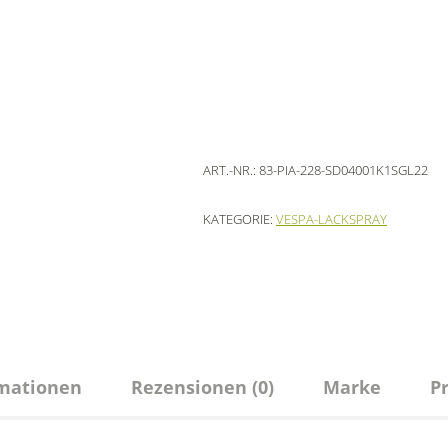
ART.-NR.:
83-PIA-228-SD04001K1SGL22
KATEGORIE:
VESPA-LACKSPRAY
rmationen
Rezensionen (0)
Marke
P