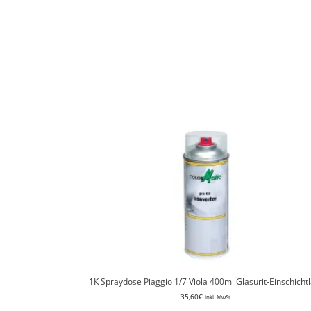
1K Spraydose Piaggio 1/7 Viola 400ml Glasurit-Einschicht
35,60
€
inkl. MwSt.