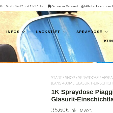
4 | Mo-Fr 09-12 und 13-17 Uhr
Schneller Versand
Alle Lacke von vier 
INFOS
LACKSTIFT
SPRAYDOSE
KU
START
/
SHOP
/
SPRAYDOSE
/
VESPA
JEANS 400ML GLASURIT-EINSCHIC
1K Spraydose Piagg
Glasurit-Einschichtl
35,60
€
inkl. MwSt.