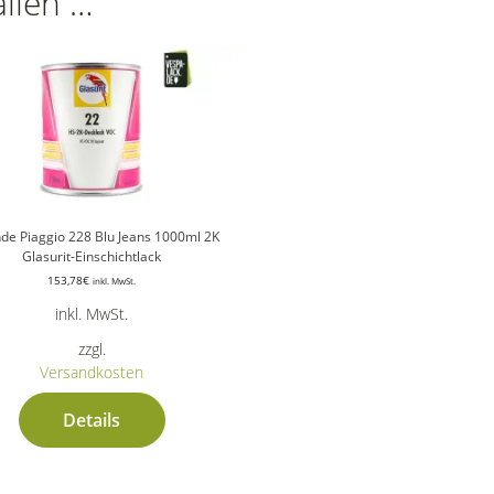
allen …
de Piaggio 228 Blu Jeans 1000ml 2K
Glasurit-Einschichtlack
153,78
€
inkl. MwSt.
inkl. MwSt.
zzgl.
Versandkosten
Details