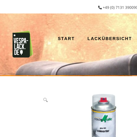
Zum
+49 (0) 7131 390090
Inhalt
springen
START
LACKÜBERSICHT
🔍