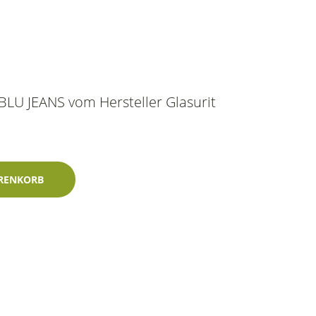
 BLU JEANS vom Hersteller Glasurit
s 400ml Glasurit-Einschichtlack Menge
RENKORB