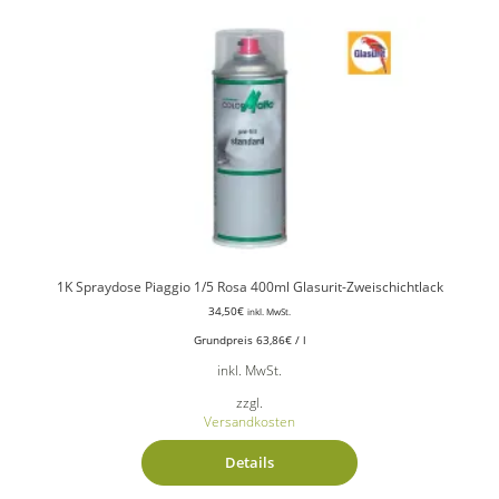
1K Spraydose Piaggio 1/5 Rosa 400ml Glasurit-Zweischichtlack
34,50
€
inkl. MwSt.
Grundpreis
63,86
€
/
l
inkl. MwSt.
zzgl.
Versandkosten
Details