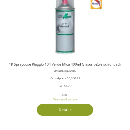
1K Spraydose Piaggio 104 Verde Mica 400ml Glasurit-Zweischichtlack
34,50
€
inkl. MwSt.
Grundpreis
63,86
€
/
l
inkl. MwSt.
zzgl.
Versandkosten
Details