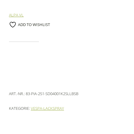
ALPA VL
ADD TO WISHLIST
ART.-NR.:
83-PIA-251-SD04001K2SLLBSB
KATEGORIE:
VESPA-LACKSPRAY