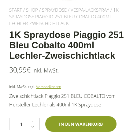
START
/
SHOP
/
SPRAYDOSE
/
VESPA-LACKSPRAY
/ 1K
SPRAYDOSE PIAGGIO 251 BLEU COBALTO 400ML
LECHLER-ZWEISCHICHTLACK
1K Spraydose Piaggio 251
Bleu Cobalto 400ml
Lechler-Zweischichtlack
30,99
€
inkl. MwSt.
inkl. MwSt.
zzgl.
Versandkosten
Zweischichtlack Piaggio 251 BLEU COBALTO vom
Hersteller Lechler als 400ml 1K Spraydose
1K Spraydose Piaggio 251 Bleu Cobalto 400ml Lechler-Zweischichtlack 
IN DEN WARENKORB