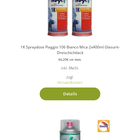
1K Spraydose Piaggio 106 Bianco Mica 2x400ml Glasurit-
Dreischichtlack
66,20
€
inkl. MwSt.
inkl. MwSt.
zzgl.
Versandkosten
Details