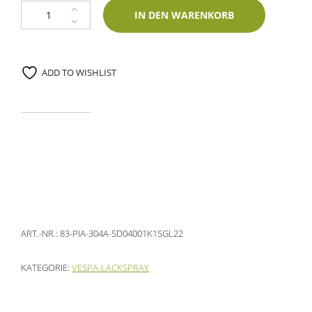
1K Spraydose Piaggio 304A Ice Green 400ml Glasurit-Einschichtlack Men
IN DEN WARENKORB
ADD TO WISHLIST
ART.-NR.:
83-PIA-304A-SD04001K1SGL22
KATEGORIE:
VESPA-LACKSPRAY