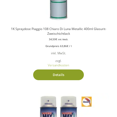
1K Spraydose Piaggio 108 Chiaro Di Luna Metallic 400ml Glasurit-
Zweischichtlack
34,50
€
inkl. MwSt.
Grundpreis
63,86
€
/
l
inkl. MwSt.
zzgl.
Versandkosten
Details