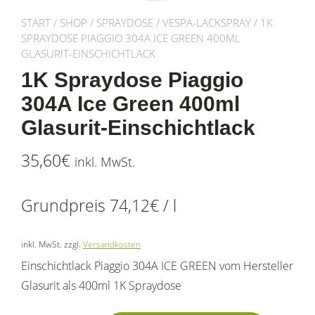
START
/
SHOP
/
SPRAYDOSE
/
VESPA-LACKSPRAY
/ 1K
SPRAYDOSE PIAGGIO 304A ICE GREEN 400ML
GLASURIT-EINSCHICHTLACK
1K Spraydose Piaggio
304A Ice Green 400ml
Glasurit-Einschichtlack
35,60
€
inkl. MwSt.
Grundpreis
74,12
€
/
l
inkl. MwSt.
zzgl.
Versandkosten
Einschichtlack Piaggio 304A ICE GREEN vom Hersteller
Glasurit als 400ml 1K Spraydose