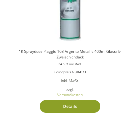
1K Spraydose Piaggio 103 Argento Metallic 400ml Glasurit-
Zweischichtlack
34,50
€
inkl. MwSt.
Grundpreis
63,86
€
/
l
inkl. MwSt.
zzgl.
Versandkosten
Details