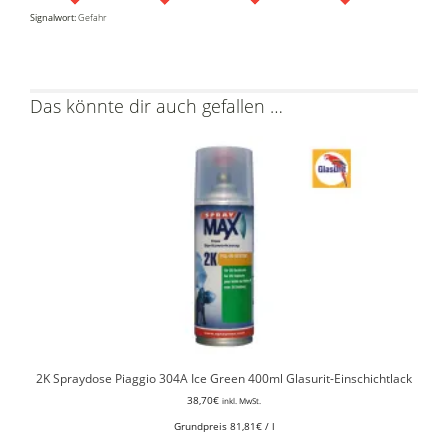
Signalwort:
Gefahr
Das könnte dir auch gefallen …
2K Spraydose Piaggio 304A Ice Green 400ml Glasurit-Einschichtlack
38,70
€
inkl. MwSt.
Grundpreis
81,81
€
/
l