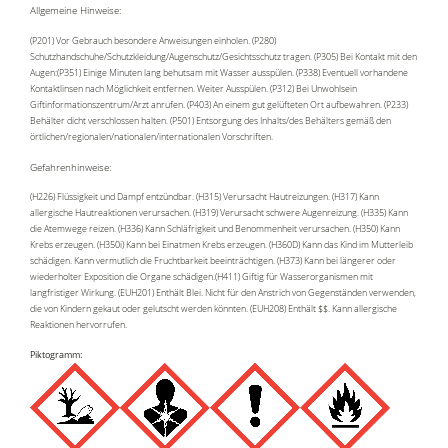
Allgemeine Hinweise:
(P201) Vor Gebrauch besondere Anweisungen einholen. (P280)
Schutzhandschuhe/Schutzkleidung/Augenschutz/Gesichtsschutz tragen. (P305) Bei Kontakt mit den
Augen:(P351) Einige Minuten lang behutsam mit Wasser ausspülen. (P338) Eventuell vorhandene
Kontaktlinsen nach Möglichkeit entfernen. Weiter Ausspülen. (P312) Bei Unwohlsein
Giftinformationszentrum/Arzt anrufen. (P403) An einem gut gelüfteten Ort aufbewahren. (P233)
Behälter dicht verschlossen halten. (P501) Entsorgung des Inhalts/des Behälters gemäß den
örtlichen/regionalen/nationalen/internationalen Vorschriften.
Gefahrenhinweise:
(H226) Flüssigkeit und Dampf entzündbar. (H315) Verursacht Hautreizungen. (H317) Kann
allergische Hautreaktionen verursachen. (H319) Verursacht schwere Augenreizung. (H335) Kann
die Atemwege reizen. (H336) Kann Schläfrigkeit und Benommenheit verursachen. (H350) Kann
Krebs erzeugen. (H350i) Kann bei Einatmen Krebs erzeugen. (H360D) Kann das Kind im Mutterleib
schädigen. Kann vermutlich die Fruchtbarkeit beeinträchtigen. (H373) Kann bei längerer oder
wiederholter Exposition die Organe schädigen.(H411) Giftig für Wasserorganismen mit
langfristiger Wirkung. (EUH201) Enthält Blei. Nicht für den Anstrich von Gegenständen verwenden,
die von Kindern gekaut oder gelutscht werden könnten. (EUH208) Enthält $$. Kann allergische
Reaktionen hervorrufen.
Piktogramm: