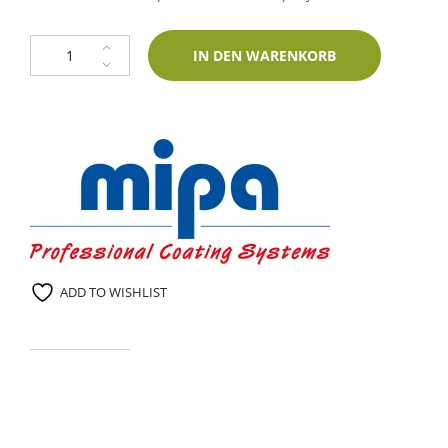
1K Spraydose Piaggio M5/7 Grigio Blu Metallic 400ml Mipa-Zweischicht
IN DEN WARENKORB
ADD TO WISHLIST