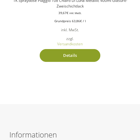
1K Spraydose Piaggio 108 Chiaro Di Luna Metallic 400ml Glasurit-
Zweischichtlack
39,67
€
inkl. MwSt.
Grundpreis
63,86
€
/
l
inkl. MwSt.
zzgl.
Versandkosten
Details
Informationen