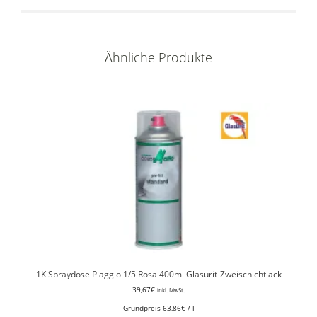
Ähnliche Produkte
1K Spraydose Piaggio 1/5 Rosa 400ml Glasurit-Zweischichtlack
39,67
€
inkl. MwSt.
Grundpreis
63,86
€
/
l