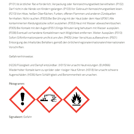
(P101) Ist ärztlicher Rat erforderlich, Verpackung oder Kennzeichnungsetikett bereithalten. (P102)
Darf nicht in die Hände von Kindern gelangen. (P103) Vor Gebrauch Kennzeichnungsetikett lesen.
(P210) Von Hitze, heißen Oberflächen, Funken, offenen Flammen und anderen Zündquellen
fernhalten. Nicht rauchen. (P303) Bei Berührung mit der Haut (oder dem Haar):(P361) Alle
kontaminierten Kleidungsstücke sofort ausziehen. (P353) Haut mit Wasser abwaschen/duschen.
(P305) Bei Kontakt mit den Augen:(P351) Einige Minuten lang behutsam mit Wasser ausspülen.
(P338) Eventuell vorhandene Kontaktlinsen nach Möglichkeit entfernen. Weiter Ausspülen. (P310)
Sofort Giftinformationszentrum/Arzt anrufen. (P405) Unter Verschluss aufbewahren. (P501)
Entsorgung des Inhalts/des Behälters gemäß den örtlichen/regionalen/nationalen/internationalen
Vorschriften.
Gefahrenhinweise:
(H226) Flüssigkeit und Dampf entzündbar. (H315) Verursacht Hautreizungen. (EUH066)
Wiederholter Kontakt kann zu spröder oder rissiger Haut führen. (H318) Verursacht schwere
Augenschäden. (H336) Kann Schläfrigkeit und Benommenheit verursachen.
Piktogramm:
Signalwort:
Gefahr