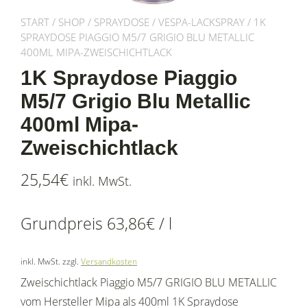
START
/
SHOP
/
SPRAYDOSE
/
VESPA-LACKSPRAY
/ 1K
SPRAYDOSE PIAGGIO M5/7 GRIGIO BLU METALLIC
400ML MIPA-ZWEISCHICHTLACK
1K Spraydose Piaggio
M5/7 Grigio Blu Metallic
400ml Mipa-
Zweischichtlack
25,54
€
inkl. MwSt.
Grundpreis
63,86
€
/
l
inkl. MwSt.
zzgl.
Versandkosten
Zweischichtlack Piaggio M5/7 GRIGIO BLU METALLIC
vom Hersteller Mipa als 400ml 1K Spraydose