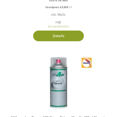
39,67
€
inkl. MwSt.
Grundpreis
63,86
€
/
l
inkl. MwSt.
zzgl.
Versandkosten
Details