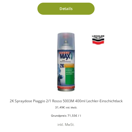
Details
2K Spraydose Piaggio 2/1 Rosso 5003M 400ml Lechler-Einschichtlack
31,49
€
inkl. MwSt.
Grundpreis
71,55
€
/
l
inkl. MwSt.