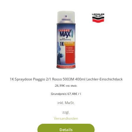
1K Spraydose Piaggio 2/1 Rosso 5003M 400ml Lechler-Einschichtlack
26,99
€
inkl. MwSt.
Grundpreis
67,48
€
/
l
inkl. MwSt.
zzgl.
Versandkosten
Details