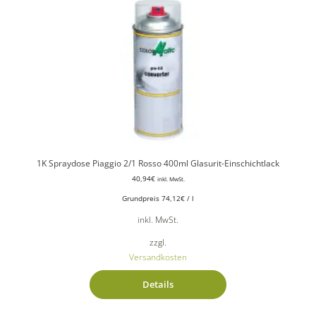
1K Spraydose Piaggio 2/1 Rosso 400ml Glasurit-Einschichtlack
40,94
€
inkl. MwSt.
Grundpreis
74,12
€
/
l
inkl. MwSt.
zzgl.
Versandkosten
Details