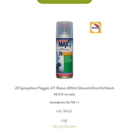
2K Spraydose Piaggio 2/1 Rosso 400ml Glasurit-Einschichtlack
44,51
€
inkl. MwSt.
Grundpreis
96,75
€
/
l
inkl. MwSt.
zzgl.
Versandkosten