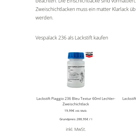
beachten: Die Einschichtlacke sind vormattiert.
Zweischichtlacken muss ein matter Klarlack üb
werden.
Vespalack 236 als Lackstift kaufen
Lackstift Piaggio 236 Bleu Textur 60ml Lechler-
Lacksti
Zweischichtlack
19,99
€
inkl. MwSt.
Grundpreis
288,95
€
/
l
inkl. MwSt.