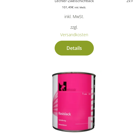
Lechler-Zweischichtlack
2x1
101,49
€
inkl. MwSt.
inkl. MwSt.
zzgl.
Versandkosten
Details