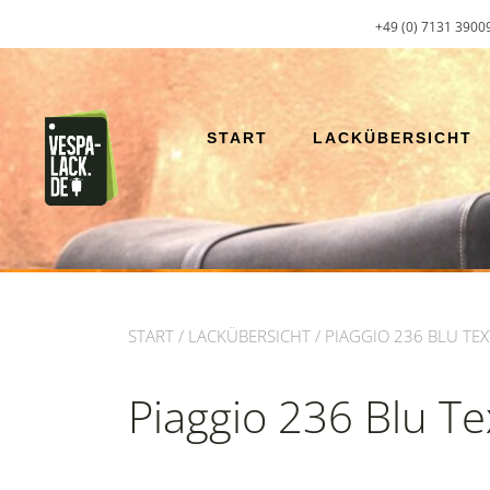
Zum
+49 (0) 7131 3900
Inhalt
springen
START
LACKÜBERSICHT
START
/
LACKÜBERSICHT
/ PIAGGIO 236 BLU TEX
Piaggio 236 Blu Te