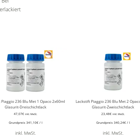
 Bei
erlackiert
ft Piaggio 236 Blu Met 1 Opaco 2x60ml
Lackstift Piaggio 236 Blu Met 2 Opac
Glasurit-Dreischichtlack
Glasurit-Zweischichtlack
47,07
€
23,48
€
inkl. MwSt.
inkl. MwSt.
Grundpreis
341,10
€
/
l
Grundpreis
340,24
€
/
l
inkl. MwSt.
inkl. MwSt.