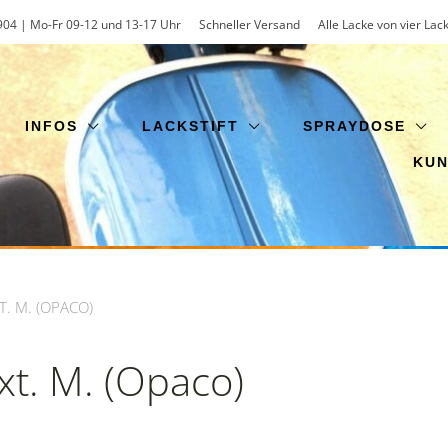
904 | Mo-Fr 09-12 und 13-17 Uhr
Schneller Versand
Alle Lacke von vier Lac
INFOS
LACKSTIFT
SPRAYDOSE
KU
T. M. (OPACO)
xt. M. (Opaco)