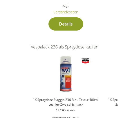
zzgl.
Versandkosten
Details
Vespalack 236 als Spraydose kaufen
1K Spraydose Piaggio 236 Bleu Textur 400ml
1K Spr
Lechler-Zweischichtlack
2
31,99
€
inkl. MwSt.
Grundpreis
58,73
€
/
l