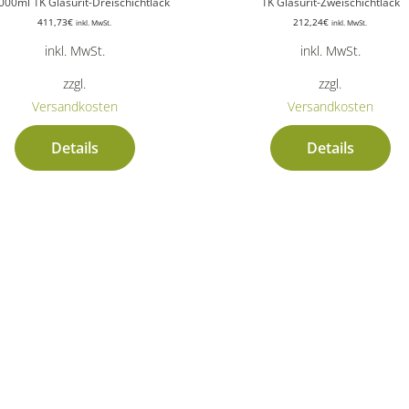
000ml 1K Glasurit-Dreischichtlack
1K Glasurit-Zweischichtlack
411,73
€
212,24
€
inkl. MwSt.
inkl. MwSt.
inkl. MwSt.
inkl. MwSt.
zzgl.
zzgl.
Versandkosten
Versandkosten
Details
Details