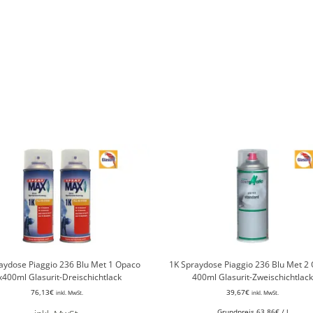
aydose Piaggio 236 Blu Met 1 Opaco
1K Spraydose Piaggio 236 Blu Met 2
x400ml Glasurit-Dreischichtlack
400ml Glasurit-Zweischichtlack
76,13
€
39,67
€
inkl. MwSt.
inkl. MwSt.
Grundpreis
63,86
€
/
l