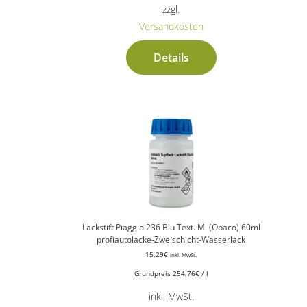
zzgl.
Versandkosten
Details
Lackstift Piaggio 236 Blu Text. M. (Opaco) 60ml
profiautolacke-Zweischicht-Wasserlack
15,29
€
inkl. MwSt.
Grundpreis
254,76
€
/
l
inkl. MwSt.