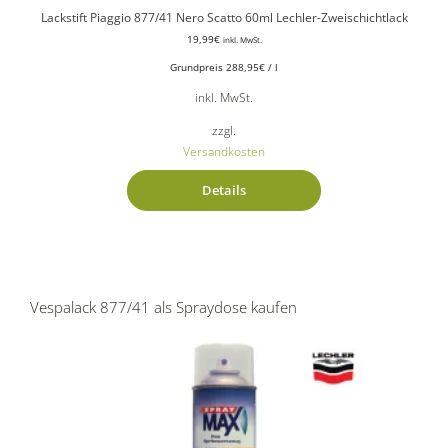
Lackstift Piaggio 877/41 Nero Scatto 60ml Lechler-Zweischichtlack
19,99
€
inkl. MwSt.
Grundpreis
288,95
€
/
l
inkl. MwSt.
zzgl.
Versandkosten
Details
Vespalack 877/41 als Spraydose kaufen