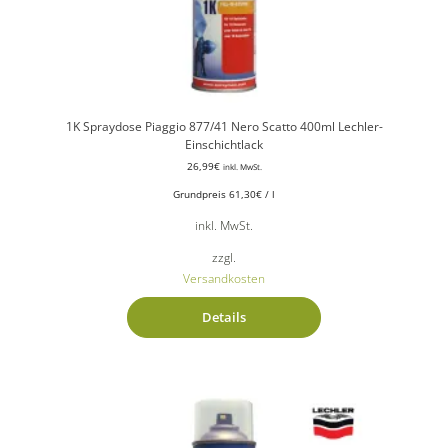
1K Spraydose Piaggio 877/41 Nero Scatto 400ml Lechler-
Einschichtlack
26,99
€
inkl. MwSt.
Grundpreis
61,30
€
/
l
inkl. MwSt.
zzgl.
Versandkosten
Details