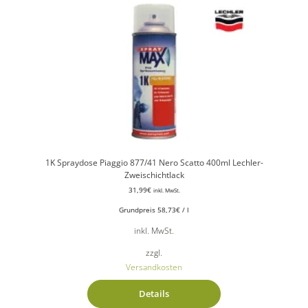
1K Spraydose Piaggio 877/41 Nero Scatto 400ml Lechler-
Zweischichtlack
31,99
€
inkl. MwSt.
Grundpreis
58,73
€
/
l
inkl. MwSt.
zzgl.
Versandkosten
Details