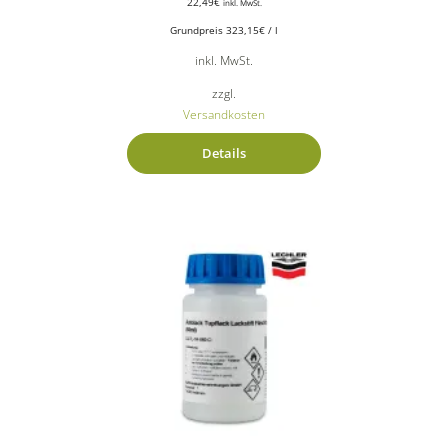
22,49
€
inkl. MwSt.
Grundpreis
323,15
€
/
l
inkl. MwSt.
zzgl.
Versandkosten
Details