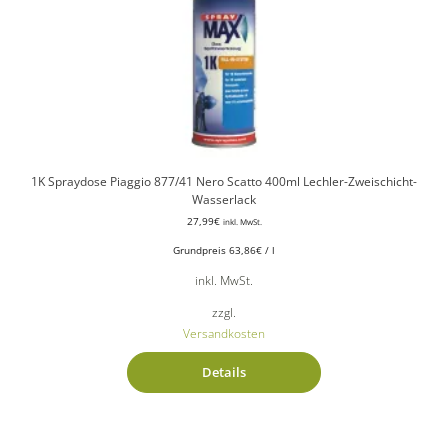
1K Spraydose Piaggio 877/41 Nero Scatto 400ml Lechler-Zweischicht-
Wasserlack
27,99
€
inkl. MwSt.
Grundpreis
63,86
€
/
l
inkl. MwSt.
zzgl.
Versandkosten
Details