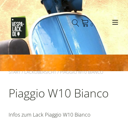
Zum
Inhalt
springen
Nav
0
START
/
LACKÜBERSICHT
/ PIAGGIO W10 BIANCO
Piaggio W10 Bianco
Infos zum Lack Piaggio W10 Bianco