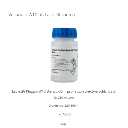
Vespalack W10 als Lackstift kaufen
Lackstift Piaggio W10 Bianco 60ml profiautolacke-Zweischichtlack
13,23
€
inkl. MwSt.
Grundpreis
220,56
€
/
l
inkl. MwSt.
zzgl.