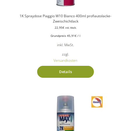
1K Spraydose Piaggio W10 Bianco 400ml profiautolacke-
Zweischichtlack
22,95
€
inkl. MwSt.
Grundpreis
45,91
€
/
l
inkl. MwSt.
zzgl.
Versandkosten
Details