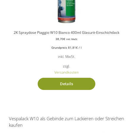
2K Spraydose Piaggio W10 Bianco 400ml Glasurit-Einschichtlack
38,70
€
inkl. MwSt.
Grundpreis
81,81
€
/
l
inkl. MwSt.
zzgl.
Versandkosten
Details
Vespalack W10 als Gebinde zum Lackieren oder Streichen
kaufen