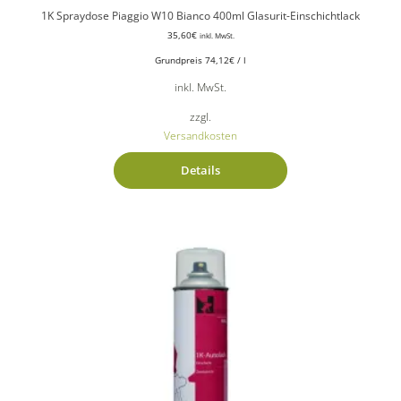
1K Spraydose Piaggio W10 Bianco 400ml Glasurit-Einschichtlack
35,60
€
inkl. MwSt.
Grundpreis
74,12
€
/
l
inkl. MwSt.
zzgl.
Versandkosten
Details