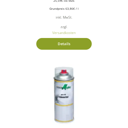
25,54
€
inkl. MwSt.
Grundpreis
63,86
€
/
l
inkl. MwSt.
zzgl.
Versandkosten
Details