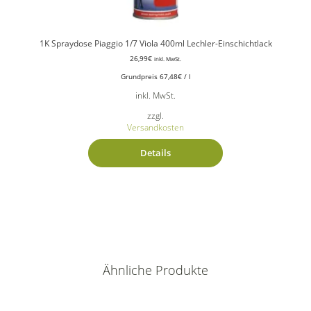
1K Spraydose Piaggio 1/7 Viola 400ml Lechler-Einschichtlack
26,99
€
inkl. MwSt.
Grundpreis
67,48
€
/
l
inkl. MwSt.
zzgl.
Versandkosten
Details
Ähnliche Produkte