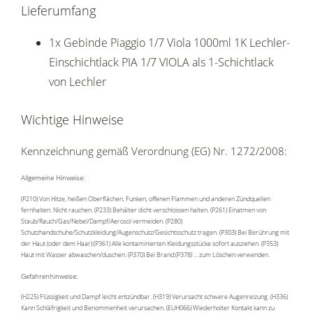
Lieferumfang
1x Gebinde Piaggio 1/7 Viola 1000ml 1K Lechler-
Einschichtlack PIA 1/7 VIOLA als 1-Schichtlack
von Lechler
Wichtige Hinweise
Kennzeichnung gemäß Verordnung (EG) Nr. 1272/2008:
Allgemeine Hinweise:
(P210) Von Hitze, heißen Oberflächen, Funken, offenen Flammen und anderen Zündquellen
fernhalten. Nicht rauchen. (P233) Behälter dicht verschlossen halten. (P261) Einatmen von
Staub/Rauch/Gas/Nebel/Dampf/Aerosol vermeiden. (P280)
Schutzhandschuhe/Schutzkleidung/Augenschutz/Gesichtsschutz tragen. (P303) Bei Berührung mit
der Haut (oder dem Haar):(P361) Alle kontaminierten Kleidungsstücke sofort ausziehen. (P353)
Haut mit Wasser abwaschen/duschen. (P370) Bei Brand:(P378) … zum Löschen verwenden.
Gefahrenhinweise:
(H225) Flüssigkeit und Dampf leicht entzündbar. (H319) Verursacht schwere Augenreizung. (H336)
Kann Schläfrigkeit und Benommenheit verursachen. (EUH066) Wiederholter Kontakt kann zu