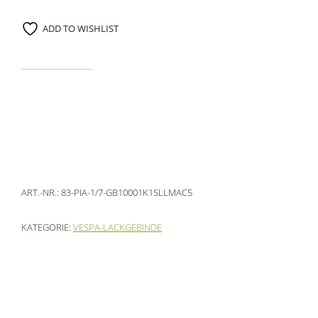
ADD TO WISHLIST
ART.-NR.:
83-PIA-1/7-GB10001K1SLLMAC5
KATEGORIE:
VESPA-LACKGEBINDE