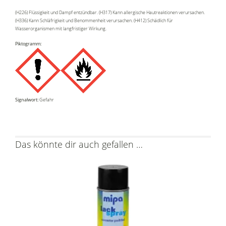
(H226) Flüssigkeit und Dampf entzündbar. (H317) Kann allergische Hautreaktionen verursachen.
(H336) Kann Schläfrigkeit und Benommenheit verursachen. (H412) Schädlich für
Wasserorganismen mit langfristiger Wirkung.
Piktogramm:
Signalwort:
Gefahr
Das könnte dir auch gefallen …