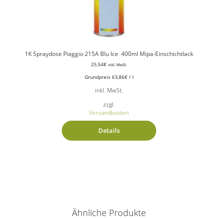
1K Spraydose Piaggio 215A Blu Ice 400ml Mipa-Einschichtlack
25,54
€
inkl. MwSt.
Grundpreis
63,86
€
/
l
inkl. MwSt.
zzgl.
Versandkosten
Details
Ähnliche Produkte