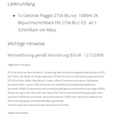
Lieferumfang
1x Gebinde Piaggio 215A Blu Ice 1000ml 2K
Mipa-Einschichtlack PIA 215A BLU ICE als 1-
Schichtlack von Mipa
Wichtige Hinweise
Kennzeichnung gemäß Verordnung (EG) Nr. 1272/2008:
Allgemeine Hinweise:
(P101) Ist ärztlicher Rat erforderlich, Verpackung oder Kennzeichnungsetikett bereithalten. (P102)
Darf nicht in die Hände von Kindern gelangen. (P103) Vor Gebrauch Kennzeichnungsetikett lesen.
(P210) Von Hitze, heißen Oberflächen, Funken, offenen Flammen und anderen Zündquellen
fernhalten. Nicht rauchen. (P261) Einatmen von Staub/Rauch/Gas/Nebel/Dampf/Aerosol
vermeiden. (P280) Schutzhandschuhe/Schutzkleidung/Augenschutz/Gesichtsschutz tragen. (P303)
Bei Berührung mit der Haut (oder dem Haar):(P361) Alle kontaminierten Kleidungsstücke sofort
ausziehen. (P353) Haut mit Wasser abwaschen/duschen. (P405) Unter Verschluss aufbewahren.
(P501) Entsorgung des Inhalts/des Behälters gemäß den
örtlichen/regionalen/nationalen/internationalen Vorschriften.
Gefahrenhinweise: