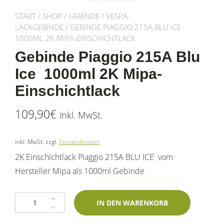
START
/
SHOP
/
GEBINDE
/
VESPA-
LACKGEBINDE
/ GEBINDE PIAGGIO 215A BLU ICE
1000ML 2K MIPA-EINSCHICHTLACK
Gebinde Piaggio 215A Blu
Ice 1000ml 2K Mipa-
Einschichtlack
109,90
€
inkl. MwSt.
inkl. MwSt.
zzgl.
Versandkosten
2K Einschichtlack Piaggio 215A BLU ICE vom
Hersteller Mipa als 1000ml Gebinde
Gebinde Piaggio 215A Blu Ice 1000ml 2K Mipa-Einschichtlack Menge
IN DEN WARENKORB