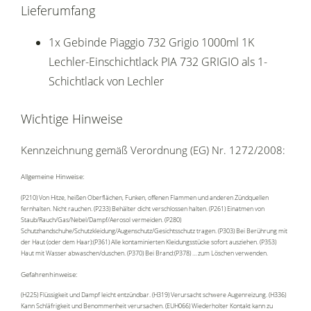
Lieferumfang
1x Gebinde Piaggio 732 Grigio 1000ml 1K
Lechler-Einschichtlack PIA 732 GRIGIO als 1-
Schichtlack von Lechler
Wichtige Hinweise
Kennzeichnung gemäß Verordnung (EG) Nr. 1272/2008:
Allgemeine Hinweise:
(P210) Von Hitze, heißen Oberflächen, Funken, offenen Flammen und anderen Zündquellen
fernhalten. Nicht rauchen. (P233) Behälter dicht verschlossen halten. (P261) Einatmen von
Staub/Rauch/Gas/Nebel/Dampf/Aerosol vermeiden. (P280)
Schutzhandschuhe/Schutzkleidung/Augenschutz/Gesichtsschutz tragen. (P303) Bei Berührung mit
der Haut (oder dem Haar):(P361) Alle kontaminierten Kleidungsstücke sofort ausziehen. (P353)
Haut mit Wasser abwaschen/duschen. (P370) Bei Brand:(P378) … zum Löschen verwenden.
Gefahrenhinweise:
(H225) Flüssigkeit und Dampf leicht entzündbar. (H319) Verursacht schwere Augenreizung. (H336)
Kann Schläfrigkeit und Benommenheit verursachen. (EUH066) Wiederholter Kontakt kann zu