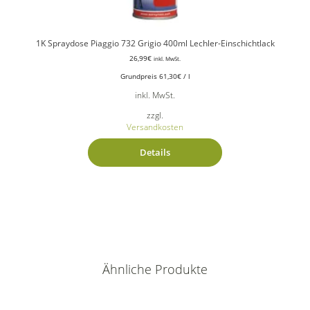
1K Spraydose Piaggio 732 Grigio 400ml Lechler-Einschichtlack
26,99
€
inkl. MwSt.
Grundpreis
61,30
€
/
l
inkl. MwSt.
zzgl.
Versandkosten
Details
Ähnliche Produkte