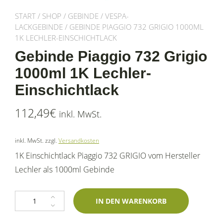
START
/
SHOP
/
GEBINDE
/
VESPA-
LACKGEBINDE
/ GEBINDE PIAGGIO 732 GRIGIO 1000ML
1K LECHLER-EINSCHICHTLACK
Gebinde Piaggio 732 Grigio
1000ml 1K Lechler-
Einschichtlack
112,49
€
inkl. MwSt.
inkl. MwSt.
zzgl.
Versandkosten
1K Einschichtlack Piaggio 732 GRIGIO vom Hersteller
Lechler als 1000ml Gebinde
Gebinde Piaggio 732 Grigio 1000ml 1K Lechler-Einschichtlack Menge
IN DEN WARENKORB