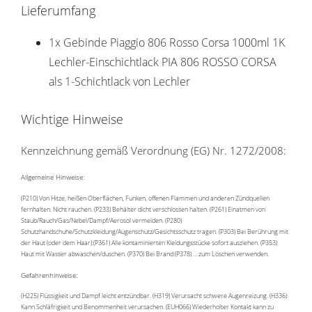
Lieferumfang
1x Gebinde Piaggio 806 Rosso Corsa 1000ml 1K
Lechler-Einschichtlack PIA 806 ROSSO CORSA
als 1-Schichtlack von Lechler
Wichtige Hinweise
Kennzeichnung gemäß Verordnung (EG) Nr. 1272/2008:
Allgemeine Hinweise:
(P210) Von Hitze, heißen Oberflächen, Funken, offenen Flammen und anderen Zündquellen
fernhalten. Nicht rauchen. (P233) Behälter dicht verschlossen halten. (P261) Einatmen von
Staub/Rauch/Gas/Nebel/Dampf/Aerosol vermeiden. (P280)
Schutzhandschuhe/Schutzkleidung/Augenschutz/Gesichtsschutz tragen. (P303) Bei Berührung mit
der Haut (oder dem Haar):(P361) Alle kontaminierten Kleidungsstücke sofort ausziehen. (P353)
Haut mit Wasser abwaschen/duschen. (P370) Bei Brand:(P378) … zum Löschen verwenden.
Gefahrenhinweise:
(H225) Flüssigkeit und Dampf leicht entzündbar. (H319) Verursacht schwere Augenreizung. (H336)
Kann Schläfrigkeit und Benommenheit verursachen. (EUH066) Wiederholter Kontakt kann zu