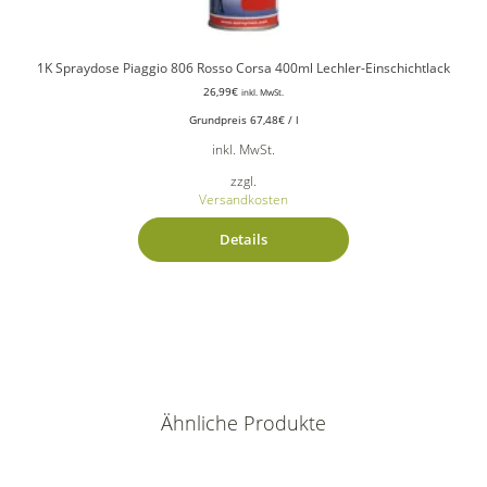
1K Spraydose Piaggio 806 Rosso Corsa 400ml Lechler-Einschichtlack
26,99
€
inkl. MwSt.
Grundpreis
67,48
€
/
l
inkl. MwSt.
zzgl.
Versandkosten
Details
Ähnliche Produkte