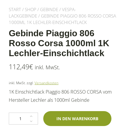
START
/
SHOP
/
GEBINDE
/
VESPA-
LACKGEBINDE
/ GEBINDE PIAGGIO 806 ROSSO CORSA
1000ML 1K LECHLER-EINSCHICHTLACK
Gebinde Piaggio 806
Rosso Corsa 1000ml 1K
Lechler-Einschichtlack
112,49
€
inkl. MwSt.
inkl. MwSt.
zzgl.
Versandkosten
1K Einschichtlack Piaggio 806 ROSSO CORSA vom
Hersteller Lechler als 1000ml Gebinde
Gebinde Piaggio 806 Rosso Corsa 1000ml 1K Lechler-Einschichtlack Me
IN DEN WARENKORB