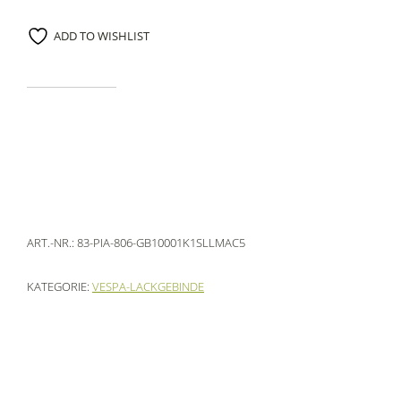
ADD TO WISHLIST
ART.-NR.:
83-PIA-806-GB10001K1SLLMAC5
KATEGORIE:
VESPA-LACKGEBINDE